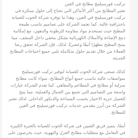
تركيب فورسيلينج مطابخ في العين
تعتبر المطابخ من أكثر الأماكن التي تحتاج إلى حلول مبتكرة في
تركيب فورسيلينج في العين، وهذا ما توفره شركة الحوت للصيانة
باحترافية عالية. كما تعتمد الشركة على تصاميم تناسب طبيعة
المطبخ حيث تستخدم مواد مقاومة للرطوبة والدهون، مع إمكانية
دمج الإضاءة والأسلاك الكهربائية بشكل مخفي داخل السقف، مما
يمنح المطبخ مظهرًا أنيقًا وعصريًا. لذلك، فإن الشركة تحقق رضا
العملاء من خلال تقديم حلول متكاملة تلبي جميع احتياجات المطابخ
الحديثة.
كذلك تسعى شركة الحوت للصيانة لتوفير تركيب فورسيلينج
بمواصفات عالية تناسب جميع أنواع المطابخ، سواء كانت مطابخ
منزلية أو مطابخ في المطاعم والمقاهي. كما تقدم الشركة خيارات
واسعة من التصاميم التي تجمع بين الجمال والعملية، مما يتيح
للعميل حرية الاختيار بحسب المساحة والديكور الداخلي. لذلك تعتبر
الشركة من أبرز مقدمي خدمات تركيب فورسيلينج في العين
للمطابخ.
أيضًا، يتميز فريق الفنيين في شركة الحوت للصيانة بالخبرة الكبيرة
في التعامل مع متطلبات مطابخ العزل والتهوية، حيث يحرصون على