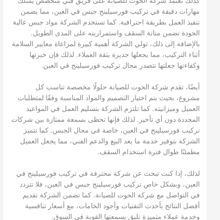
كذلك تعتمد شركة الحوت للصيانة على فريق فني متخصص يمتلك
مهارات دقيقة في تركيب فورسيلينج جبس في العين، مما يضمن
تنفيذ العمل بطريقة احترافية. كما تستخدم الشركة مواد جبس عالية
الجودة تضمن متانة السقف واستمراريته على المدى الطويل.
بالإضافة إلى ذلك، تولي الشركة أهمية كبيرة لمراعاة معايير السلامة
أثناء التركيب، مما يجعلها جديرة بثقة العملاء. لذلك فإن خبرتها
وكفاءتها جعلتها تتصدر مجال تركيب فورسيلينج في العين.
أيضًا، تقدم شركة الحوت للصيانة حلولًا مخصصة تناسب كل
مشروع، بحيث يتم اختيار التصميم والمواد المناسبة وفقًا لمتطلبات
العميل وميزانيته. كما تلتزم الشركة بتسليم العمل في المواعيد
المحددة دون أي تأخير. لذلك فإنها تحظى بسمعة ممتازة بين شركات
تركيب فورسيلينج في العين، خاصة في مجال الجبس. كما تتميز
الشركة بتوفير خدمة ما بعد البيع والدعم الفني، مما يجعل العميل
مطمئنًا طوال فترة استخدام السقف.
لذلك، إذا كنت تبحث عن شركة محترفة في تركيب فورسيلينج في
العين، وبشكل خاص تركيب فورسيلينج جبس في العين، فلا تتردد
في التواصل مع شركة الحوت للصيانة. كما تضمن الشركة تقديم
أفضل النتائج بأحدث التقنيات وأجود الخامات، مع أسعار تنافسية
وخدمة عملاء متميزة تليق بسمعتها القوية في السوق.