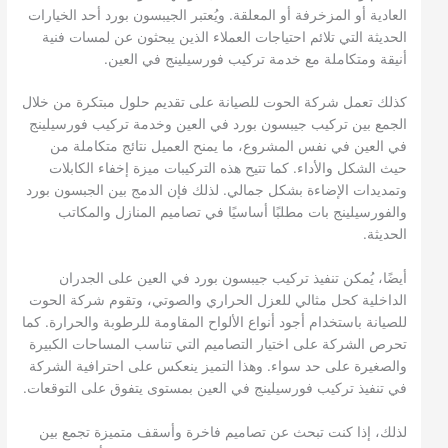
العادية أو المزخرفة أو المعلقة. ويُعتبر الجيبسون بورد أحد الخيارات
الحديثة التي تلائم احتياجات العملاء الذين يبحثون عن لمسات فنية
أنيقة ومتكاملة مع خدمة تركيب فورسيلينج في العين.
كذلك تعمل شركة الحوت للصيانة على تقديم حلول مبتكرة من خلال
الجمع بين تركيب جيبسون بورد في العين وخدمة تركيب فورسيلينج
في العين في نفس المشروع، ما يمنح العميل نتائج متكاملة من
حيث الشكل والأداء. كما تتيح هذه التركيبات ميزة إخفاء الكابلات
وتمديدات الإضاءة بشكل جمالي. لذلك فإن الدمج بين الجبسون بورد
والفورسيلينج بات مطلبًا أساسيًا في تصاميم المنازل والمكاتب
الحديثة.
أيضًا، يُمكن تنفيذ تركيب جيبسون بورد في العين على الجدران
الداخلية كحل مثالي للعزل الحراري والصوتي، وتقوم شركة الحوت
للصيانة باستخدام أجود أنواع الألواح المقاومة للرطوبة والحرارة. كما
تحرص الشركة على اختيار التصاميم التي تناسب المساحات الكبيرة
والصغيرة على حد سواء. وهذا التميز ينعكس على احترافية الشركة
في تنفيذ تركيب فورسيلينج في العين بمستوى يتفوق على التوقعات.
لذلك، إذا كنت تبحث عن تصاميم فاخرة وأسقف متميزة تجمع بين