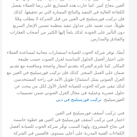
العين بنجاح كبير. كما حازت هذه المشاريع على رضا العملاء بفضل
الكفاءة العالية في التنفيذ والنتائج الممتازة التي تم تحقيقها. كذلك
فإن تركيب فورسيلينج في العين من قبل الشركة لا يتطلب وقتًا
طويلاً، حيث تعتمد على جداول تنفيذ منظمة تضمن الإنجاز السريع
دون التأثير على الجودة. لذلك يلجأ إليها الكثير من أصحاب العقارات
والفنادق والمدارس.
أيضًا، توفر شركة الحوت للصيانة استشارات مجانية لمساعدة العملاء
على اختيار أفضل الحلول المناسبة لعزل الصوت حسب طبيعة
المكان. كما تلتزم الشركة بتقديم أسعار واضحة ومنافسة مع تقديم
ضمان على العمل المنجز. كذلك فإن تركيب فورسيلينج في العين مع
العزل الصوتي يمثل استثمارًا طويل الأمد في راحة المستخدمين.
لذلك تبقى شركة الحوت للصيانة الخيار الأول لكل من يبحث عن
حلول عصرية وعملية في مجال العزل الصوتي ضمن تصميمات
الفورسيلينج.
تركيب فورسيلينج في دبي
فني تركيب أسقف فورسيلينج في العين
اختيار فني تركيب أسقف فورسيلينج في العين هو خطوة حاسمة
في نجاح المشروع، ولهذا السبب توفّر شركة الحوت للصيانة أفضل
الكفاءات الفنية المدربة على أعلى مستوى. فالفنيين في الشركة