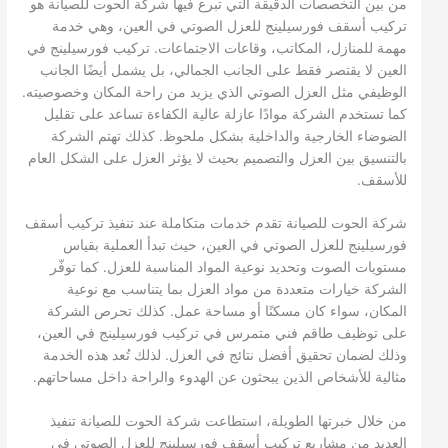
من بين التخصصات الدقيقة التي تبرع فيها شركة الحوت للصيانة هو
تركيب أسقف فورسيلينج للعزل الصوتي في العين، وهي خدمة
مهمة للمنازل، المكاتب، وقاعات الاجتماعات. تركيب فورسيلينج في
العين لا يقتصر فقط على الجانب الجمالي، بل يشمل أيضًا الجانب
الوظيفي مثل العزل الصوتي الذي يزيد من راحة المكان وخصوصيته.
كما تستخدم الشركة موادًا عازلة عالية الكفاءة تساعد على تقليل
الضوضاء الخارجية والداخلية بشكل ملحوظ. كذلك تهتم الشركة
بالتنسيق بين العزل والتصميم بحيث لا يؤثر العزل على الشكل العام
للأسقف.
شركة الحوت للصيانة تقدم خدمات متكاملة عند تنفيذ تركيب أسقف
فورسيلينج للعزل الصوتي في العين، حيث تبدأ العملية بقياس
مستويات الصوت وتحديد نوعية المواد المناسبة للعزل. كما توفّر
الشركة خيارات متعددة من مواد العزل بما يتناسب مع نوعية
المكان، سواء كان مسكنًا أو مساحة عمل. كذلك تحرص الشركة
على توظيف طاقم فني متمرس في تركيب فورسيلينج في العين،
وذلك لضمان تحقيق أفضل نتائج في العزل. لذلك تُعد هذه الخدمة
مثالية للأشخاص الذين يبحثون عن الهدوء والراحة داخل مساحاتهم.
من خلال خبرتها الطويلة، استطاعت شركة الحوت للصيانة تنفيذ
العديد من مشاريع تركيب أسقف فورسيلينج للعزل الصوتي في