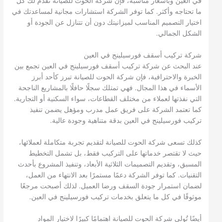
في العين وبأسعار مناسبة، فإن شركة الحوت للصيانة تقدم لك كل
ما تحتاجه وأكثر. كما توفر الشركة استشارات مجانية لمساعدتك في
اختيار التصميم المناسب لميزانيتك دون أن تتنازل عن الجودة أو
الشكل الجمالي.
شركة تركيب أسقف فورسيلينج في العين
عند البحث عن شركة تركيب أسقف فورسيلينج في العين تجمع بين
الخبرة والاحترافية، فإن شركة الحوت للصيانة تبرز كأحد أبرز
الأسماء في هذا المجال. فهي تمتلك سجلًا حافلًا بالمشاريع الناجحة
التي نفذتها لعملاء من مختلف القطاعات، سواء السكنية أو التجارية.
كما تعتمد الشركة على فريق عمل مدرب ومؤهل يضمن تنفيذ
تركيب فورسيلينج في العين بدقة متناهية وجودة عالية.
كذلك تسعى شركة الحوت للصيانة لتقديم تجربة متكاملة لعملائها،
حيث لا تقتصر خدماتها على التركيب فقط، بل تشمل التخطيط
المسبق، وتقديم التصميمات الثلاثية الأبعاد، وتنفيذ المشروع بأحدث
التقنيات. كما توفر الشركة دعمًا مستمرًا بعد الانتهاء من العمل،
لضمان استمرار جودة السقف ورضا العميل. لذلك أصبحت مرجعًا
موثوقًا في كل ما يتعلق بخدمات تركيب فورسيلينج في العين.
أيضًا تُولي شركة الحوت للصيانة اهتمامًا كبيرًا لاختيار المواد