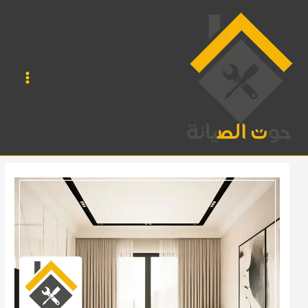
خطي
لى
لمحتوى