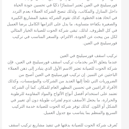
فورسيلينج في العين يُعتبر استثمارًا ذكيًا في تحسين جودة الحياة
داخل المنازل والمكاتب، ولذلك تنصح الشركة العملاء بعدم التردد
في اتخاذ هذه الخطوة. كذلك تقوم الشركة بتنفيذ المشاريع الكبيرة
والصغيرة بكفاءة متساوية، ما يدل على التزامها الكامل برضا العميل
في كل الظروف. لذلك، تبقى شركة الحوت للصيانة الخيار المثالي
لكل من يبحث عن الجودة، الالتزام، والسعر المناسب في تركيب
فورسيلينج في العين.
تركيب اسقف فورسيلينج في العين
عندما يتعلق الأمر بخدمات تركيب اسقف فورسيلينج في العين، فإن
شركة الحوت للصيانة تعتبر الاسم الأول الذي يتبادر إلى ذهن العملاء
الباحثين عن التميز. إن تركيب فورسيلينج في العين أصبح من
الضروريات التي تلجأ إليها العديد من الشركات والمؤسسات، وكذلك
الأفراد الراغبين في تحسين المظهر العام للمكان. كما أن الشركة
تعتمد على استخدام أفضل أنواع الألواح والمواد المقاومة للرطوبة
والحرارة، ما يجعل الأسقف تدوم لفترات طويلة دون أي تغيير في
الشكل أو اللون. كذلك توفر شركة الحوت للصيانة خدمة التركيب
السريع والمنظم بما يتناسب مع جدول العميل.
تُعرف شركة الحوت للصيانة بدقتها في تنفيذ مشاريع تركيب اسقف