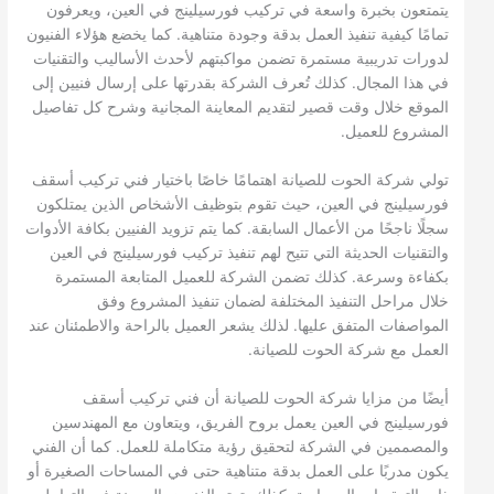
يتمتعون بخبرة واسعة في تركيب فورسيلينج في العين، ويعرفون
تمامًا كيفية تنفيذ العمل بدقة وجودة متناهية. كما يخضع هؤلاء الفنيون
لدورات تدريبية مستمرة تضمن مواكبتهم لأحدث الأساليب والتقنيات
في هذا المجال. كذلك تُعرف الشركة بقدرتها على إرسال فنيين إلى
الموقع خلال وقت قصير لتقديم المعاينة المجانية وشرح كل تفاصيل
المشروع للعميل.
تولي شركة الحوت للصيانة اهتمامًا خاصًا باختيار فني تركيب أسقف
فورسيلينج في العين، حيث تقوم بتوظيف الأشخاص الذين يمتلكون
سجلًا ناجحًا من الأعمال السابقة. كما يتم تزويد الفنيين بكافة الأدوات
والتقنيات الحديثة التي تتيح لهم تنفيذ تركيب فورسيلينج في العين
بكفاءة وسرعة. كذلك تضمن الشركة للعميل المتابعة المستمرة
خلال مراحل التنفيذ المختلفة لضمان تنفيذ المشروع وفق
المواصفات المتفق عليها. لذلك يشعر العميل بالراحة والاطمئنان عند
العمل مع شركة الحوت للصيانة.
أيضًا من مزايا شركة الحوت للصيانة أن فني تركيب أسقف
فورسيلينج في العين يعمل بروح الفريق، ويتعاون مع المهندسين
والمصممين في الشركة لتحقيق رؤية متكاملة للعمل. كما أن الفني
يكون مدربًا على العمل بدقة متناهية حتى في المساحات الصغيرة أو