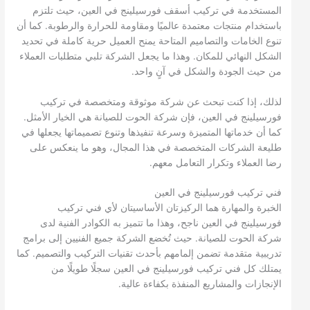
المستخدمة في تركيب أسقف فورسيلينج في العين، حيث تلتزم
باستخدام منتجات معتمدة عالميًا ومقاومة للحرارة والرطوبة. كما أن
تنوع الخامات والتصاميم المتاحة يمنح العميل حرية كاملة في تحديد
الشكل النهائي للمكان. وهذا ما يجعل الشركة تلبي متطلبات العملاء
من حيث الجودة والشكل في آنٍ واحد.
لذلك، إذا كنت تبحث عن شركة موثوقة ومتخصصة في تركيب
فورسيلينج في العين، فإن شركة الحوت للصيانة هي الخيار الأمثل.
كما أن خدماتها المتميزة وسرعة تنفيذها وتنوع تصميماتها يجعلها في
طليعة الشركات المتخصصة في هذا المجال، وهو ما ينعكس على
رضا العملاء وتكرار التعامل معهم.
فني تركيب فورسيلينج في العين
الخبرة والمهارة هما الركيزتان الأساسيتان لأي فني تركيب
فورسيلينج في العين ناجح، وهذا ما تتميز به الكوادر الفنية لدى
شركة الحوت للصيانة. حيث تُخضع الشركة جميع الفنيين إلى برامج
تدريبية متقدمة تضمن إلمامهم بأحدث تقنيات التركيب والتصميم. كما
يمتلك كل فني تركيب فورسيلينج في العين سجلًا طويلًا من
الإنجازات والمشاريع المنفذة بكفاءة عالية.