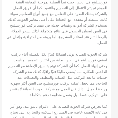
فورسيلينج في العين، حيث تبدأ العملية بمرحلة المعاينة الفنية
للموقع ثم يتم الانتقال إلى التصميم والتنفيذ. كما أن فريق العمل
بالشركة يمتلك القدرة على التعامل مع جميع أنواع التصاميم سواء
كانت بسيطة أو معقدة، مع الحفاظ على أعلى معايير الجودة. كذلك
تستخدم الشركة أدوات وتقنيات حديثة في تنفيذ تركيب فورسيلينج
في العين لضمان الحصول على نتائج متكاملة. لذلك يشعر العملاء
بالرضا التام عند استلام المشروع، لما يرونه من احترافية وإتقان في
العمل.
شركة الحوت للصيانة تولي اهتمامًا كبيرًا لكل تفصيلة أثناء تركيب
اسقف فورسيلينج في العين، بداية من اختيار التصميم المناسب
وحتى إنهاء العمل. كما أن الشركة تهتم بتنسيق الإضاءة مع التصميم
الداخلي للمكان، مما يُضفي طابعًا فنيًا راقيًا. كذلك تقدم الشركة
خدمات ما بعد التركيب مثل الصيانة والتنظيف والتعديلات عند
الحاجة، مما يجعل عملية تركيب فورسيلينج في العين أكثر سهولة
وراحة للعميل. لذلك فإن العمل مع شركة الحوت للصيانة لا يقتصر
على التركيب فقط، بل يشمل منظومة دعم متكاملة.
كما تحرص شركة الحوت للصيانة على الالتزام بالمواعيد، وهو أمر
في غاية الأهمية خاصة في المشاريع السكنية والتجارية التي تحتاج