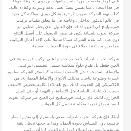
على فريق متخصص من الفنيين والمهندسين ذوي الخبرة الطويلة
في هذا المجال، مما يضمن تنفيذ العمل بدقة وسرعة وكفاءة عالية.
كذلك تهتم الشركة بتدريب كوادرها بشكل دوري لمواكبة كل جديد
في عالم الديكور الداخلي، وخاصة في ما يتعلق بتقنيات تركيب
فورسيلينج في العين. لذلك، فإن العميل الذي يختار التعاون مع
شركة الحوت للصيانة يكون قد ضمن الحصول على أفضل النتائج
دون عناء. كما تقدم الشركة ضمانًا شاملاً على كافة أعمال التركيب،
مما يعزز من ثقة العملاء في جودة الخدمات المقدمة.
شركة الحوت للصيانة لا تقتصر خدماتها على تركيب فورسيلينج في
العين فقط، بل تقدم حلولًا متكاملة تشمل التصميم، التركيب،
والإضاءة المدمجة داخل الأسقف المعلقة. كما توفر الشركة تصاميم
عصرية ومتنوعة تناسب مختلف الأذواق والأنماط المعمارية، من
الكلاسيكي إلى الحديث. كذلك تتيح للعملاء إمكانية تخصيص الأسقف
حسب الاحتياجات الخاصة مثل الإضاءة أو التهوية أو حتى العزل
الحراري. لذلك، فإن تركيب فورسيلينج في العين عبر شركة الحوت
للصيانة يوفر تجربة متكاملة تشمل كل الجوانب.
أيضًا، فإن شركة الحوت للصيانة تسعى باستمرار إلى تقديم أسعار
تنافسية دون المساس بجودة العمل، وهذا ما جعلها تحظى بثقة
شريحة واسعة من العملاء في إمارة العين. كما أن تركيب