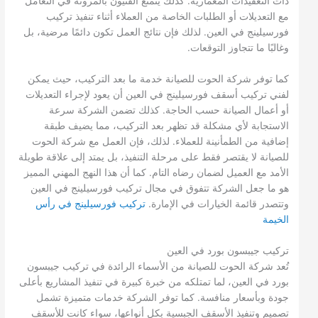
ذات التعقيدات المعمارية. كذلك يتمتع الفنيون بالمرونة في التعامل
مع التعديلات أو الطلبات الخاصة من العملاء أثناء تنفيذ تركيب
فورسيلينج في العين. لذلك فإن نتائج العمل تكون دائمًا مرضية، بل
وغالبًا ما تتجاوز التوقعات.
كما توفر شركة الحوت للصيانة خدمة ما بعد التركيب، حيث يمكن
لفني تركيب أسقف فورسيلينج في العين أن يعود لإجراء التعديلات
أو أعمال الصيانة حسب الحاجة. كذلك تضمن الشركة سرعة
الاستجابة لأي مشكلة قد تظهر بعد التركيب، مما يضيف طبقة
إضافية من الطمأنينة للعملاء. لذلك، فإن العمل مع شركة الحوت
للصيانة لا يقتصر فقط على مرحلة التنفيذ، بل يمتد إلى علاقة طويلة
الأمد مع العميل لضمان رضاه التام. كما أن هذا النهج المهني المميز
هو ما جعل الشركة تتفوق في مجال تركيب فورسيلينج في العين
وتتصدر قائمة الخيارات في الإمارة.
تركيب فورسيلينج في رأس
الخيمة
تركيب جيبسون بورد في العين
تُعد شركة الحوت للصيانة من الأسماء الرائدة في تركيب جيبسون
بورد في العين، لما تمتلكه من خبرة كبيرة في تنفيذ المشاريع بأعلى
جودة وبأسعار منافسة. كما توفر الشركة خدمات متميزة تشمل
تصميم وتنفيذ الأسقف الجبسية بكل أنواعها، سواء كانت للأسقف