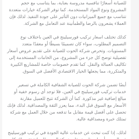
للصيانة أسعارًا تنافسية مدروسة بعناية، بما يتناسب مع حجم
المشروع ونوع المواد المستخدمة. كما توفر الشركة خيارات متعددة
تتناسب مع جميع الميزانيات دون التأثير على جودة التنفيذ. لذلك فإن
العملاء يشعرون بالرضا والطمأنينة عند التعامل مع الشركة.
كذلك تختلف اسعار تركيب فورسيلينج في العين باختلاف نوع
التصميم المطلوب، سواء كان تصميمًا بسيطًا أو معقدًا متعدد
المستويات. وتحرص شركة الحوت للصيانة على تقديم عروض أسعار
تفصيلية توضح كل جزء من المشروع، من الخامات المستخدمة إلى
تكاليف العمالة والنقل. كما تقدم خصومات خاصة للمشاريع الكبيرة
والمتكررة، مما يجعلها الخيار الاقتصادي الأفضل في السوق.
أيضًا تضمن شركة الحوت للصيانة الشفافية الكاملة في تسعير
خدمات تركيب فورسيلينج في العين، فلا توجد أي رسوم خفية أو
مبالغ إضافية غير مذكورة. كما أن الشركة تتيح للعميل مقارنة
الأسعار مع السوق قبل البدء، مما يعزز الثقة والمصداقية. لذلك فإنك
تحصل على أفضل قيمة مقابل ما تدفعه من خلال العمل مع شركة
تمتلك خبرة ومصداقية عالية.
لذلك، إذا كنت تبحث عن خدمات عالية الجودة في تركيب فورسيلينج